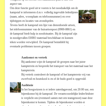
aspect van.
Om deze functie goed uit te voeren is het noodzakelijk om de
kampstaf te informeren d.m.v. volledig ingevulde ledenlijsten
(naam, adres, woonplaats en telefoonnummer) en over
tijdstippen en locaties van avondspelen.
Tevens heeft de kampstaf een lijst van dienstdoende artsen,
het telefoonnummer van de huisartsenpost (0900-8861) en
de kampstaf biedt hulp in noodsituaties. Bij de kampstaf zijn
in noodgevallen EHBO materiaal beschikbaar en kunnen
teken worden verwijderd. De kampstaf bemiddelt bij
eventuele problemen tussen groepen.
Aankomst en vertrek
Bij aankomst wijst de kampstaf de groepen naar het juiste
kampterrein en bespreekt het transport van het materiaal naar het
kampterrein.
Bij vertrek controleert de kampstaf of het kampterrein vrij van
zwerfvuil en houtskool is en of de hudo goed is opgevuld.
Audiëntie
In het hoogseizoen is er iedere zaterdagavond, om 20.00 uur, een
bijeenkomst bij de kampstaf. De verantwoordelijke leider/leidster
is verplicht om (eventueel samen met een teamgenoot) naar deze
bijeenkomst te komen. Tijdens de bijeenkomst worden er