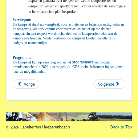
afspraken gemaakt over het gebruik van de kampeerterreinen,
kampvuurplaatsen en speelterreinen. Verder worden de kampregels
en het calamiteiten plan besproken.
Servicepunt
De kampstaf dient als vraagbaak voor activiteiten en bezienswaardigheden in
de omgeving, als servicepunt voor materiaal en ziet er op toe dat het
kampterrein met respect wordt behandeld en de kampeerders zich aan de
kampregels houden. Verder verkoopt de kampstaf kaarten, labelterrein-
badges en naambandjes.
Programma
De kampstaf kan op aanvraag een aantal
programma's
aanbieden:
brandstempelen (in 2021 niet mogelijk) , GPS-tocht. Informeer bij aankomst
naar de mogelijkheden.
Vorige
Volgende
© 2026 Labelterrein Heezerenbosch
Back to Top